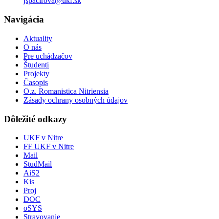
jspacirova@ukf.sk
Navigácia
Aktuality
O nás
Pre uchádzačov
Študenti
Projekty
Časopis
O.z. Romanistica Nitriensia
Zásady ochrany osobných údajov
Dôležité odkazy
UKF v Nitre
FF UKF v Nitre
Mail
StudMail
AiS2
Kis
Proj
DOC
oSYS
Stravovanie