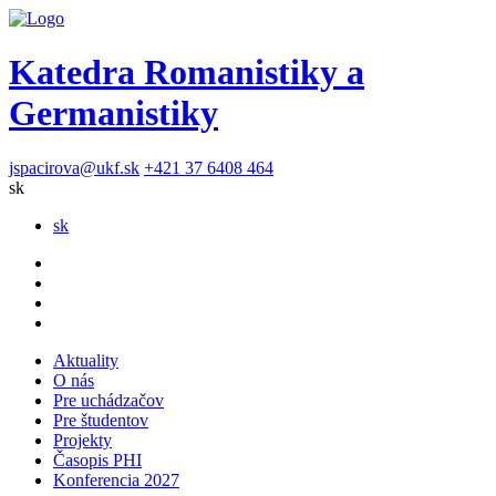
Katedra Romanistiky a
Germanistiky
jspacirova@ukf.sk
+421 37 6408 464
sk
sk
Aktuality
O nás
Pre uchádzačov
Pre študentov
Projekty
Časopis PHI
Konferencia 2027