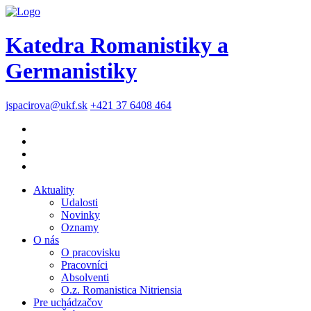
Katedra Romanistiky a
Germanistiky
jspacirova@ukf.sk
+421 37 6408 464
Aktuality
Udalosti
Novinky
Oznamy
O nás
O pracovisku
Pracovníci
Absolventi
O.z. Romanistica Nitriensia
Pre uchádzačov