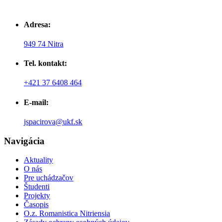
Adresa:
949 74 Nitra
Tel. kontakt:
+421 37 6408 464
E-mail:
jspacirova@ukf.sk
Navigácia
Aktuality
O nás
Pre uchádzačov
Študenti
Projekty
Časopis
O.z. Romanistica Nitriensia