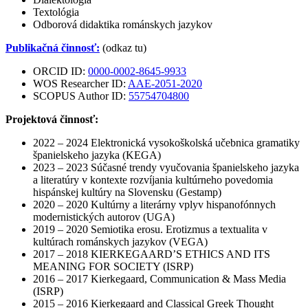
Textológia
Odborová didaktika románskych jazykov
Publikačná činnosť:
(odkaz tu)
ORCID ID:
0000-0002-8645-9933
WOS Researcher ID:
AAE-2051-2020
SCOPUS Author ID:
55754704800
Projektová činnosť:
2022 – 2024 Elektronická vysokoškolská učebnica gramatiky
španielskeho jazyka (KEGA)
2023 – 2023 Súčasné trendy vyučovania španielskeho jazyka
a literatúry v kontexte rozvíjania kultúrneho povedomia
hispánskej kultúry na Slovensku (Gestamp)
2020 – 2020 Kultúrny a literárny vplyv hispanofónnych
modernistických autorov (UGA)
2019 – 2020 Semiotika erosu. Erotizmus a textualita v
kultúrach románskych jazykov (VEGA)
2017 – 2018 KIERKEGAARD’S ETHICS AND ITS
MEANING FOR SOCIETY (ISRP)
2016 – 2017 Kierkegaard, Communication & Mass Media
(ISRP)
2015 – 2016 Kierkegaard and Classical Greek Thought