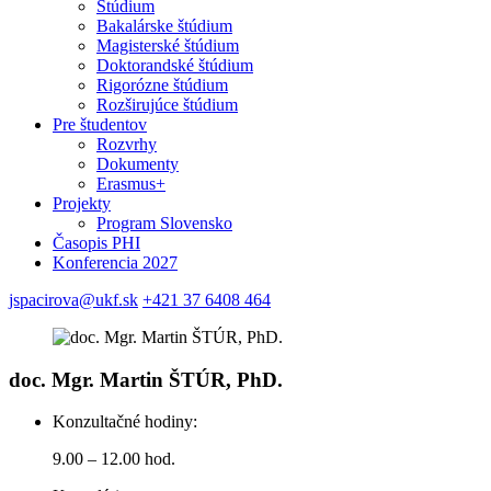
Štúdium
Bakalárske štúdium
Magisterské štúdium
Doktorandské štúdium
Rigorózne štúdium
Rozširujúce štúdium
Pre študentov
Rozvrhy
Dokumenty
Erasmus+
Projekty
Program Slovensko
Časopis PHI
Konferencia 2027
jspacirova@ukf.sk
+421 37 6408 464
doc. Mgr. Martin ŠTÚR, PhD.
Konzultačné hodiny:
9.00 – 12.00 hod.