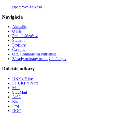
jspacirova@ukf.sk
Navigácia
Aktuality
O nás
Pre uchádzačov
Študenti
Projekty
Časopis
O.z. Romanistica Nitriensia
Zásady ochrany osobných údajov
Dôležité odkazy
UKF v Nitre
FF UKF v Nitre
Mail
StudMail
AiS2
Kis
Proj
DOC