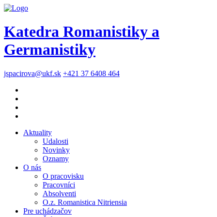
Katedra Romanistiky a
Germanistiky
jspacirova@ukf.sk
+421 37 6408 464
Aktuality
Udalosti
Novinky
Oznamy
O nás
O pracovisku
Pracovníci
Absolventi
O.z. Romanistica Nitriensia
Pre uchádzačov