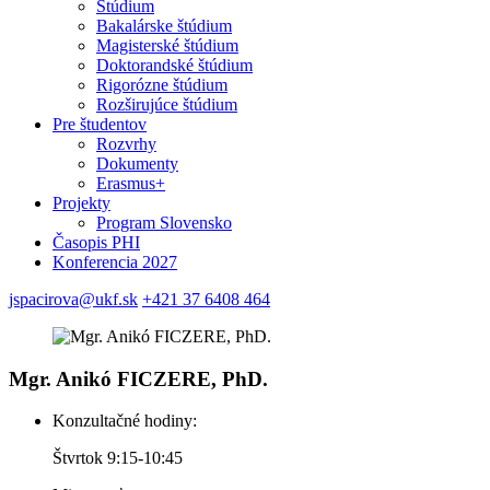
Štúdium
Bakalárske štúdium
Magisterské štúdium
Doktorandské štúdium
Rigorózne štúdium
Rozširujúce štúdium
Pre študentov
Rozvrhy
Dokumenty
Erasmus+
Projekty
Program Slovensko
Časopis PHI
Konferencia 2027
jspacirova@ukf.sk
+421 37 6408 464
Mgr. Anikó FICZERE, PhD.
Konzultačné hodiny:
Štvrtok 9:15-10:45