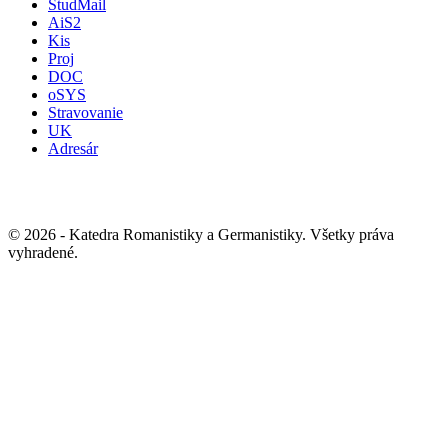
StudMail
AiS2
Kis
Proj
DOC
oSYS
Stravovanie
UK
Adresár
© 2026 - Katedra Romanistiky a Germanistiky. Všetky práva
vyhradené.