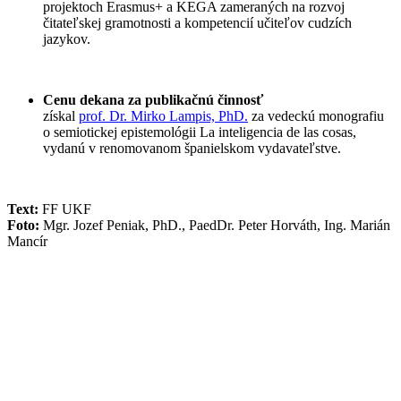
projektoch Erasmus+ a KEGA zameraných na rozvoj
čitateľskej gramotnosti a kompetencií učiteľov cudzích
jazykov.
Cenu dekana za publikačnú činnosť
získal
prof. Dr. Mirko Lampis, PhD.
za vedeckú monografiu
o semiotickej epistemológii La inteligencia de las cosas,
vydanú v renomovanom španielskom vydavateľstve.
Text:
FF UKF
Foto:
Mgr. Jozef Peniak, PhD., PaedDr. Peter Horváth, Ing. Marián
Mancír