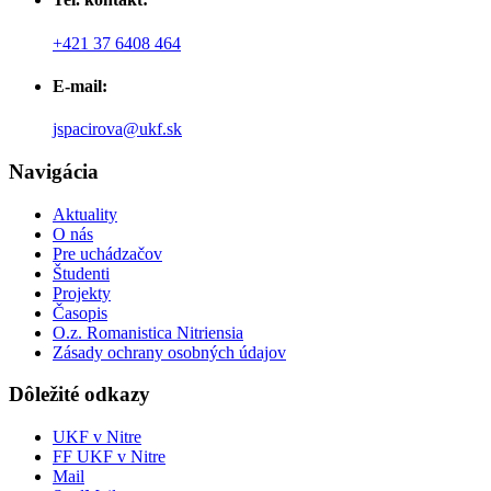
+421 37 6408 464
E-mail:
jspacirova@ukf.sk
Navigácia
Aktuality
O nás
Pre uchádzačov
Študenti
Projekty
Časopis
O.z. Romanistica Nitriensia
Zásady ochrany osobných údajov
Dôležité odkazy
UKF v Nitre
FF UKF v Nitre
Mail