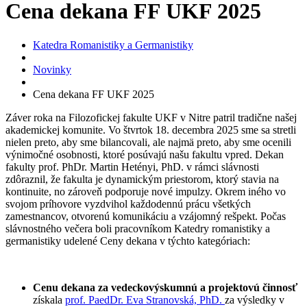
Cena dekana FF UKF 2025
Katedra Romanistiky a Germanistiky
Novinky
Cena dekana FF UKF 2025
Záver roka na Filozofickej fakulte UKF v Nitre patril tradične našej
akademickej komunite. Vo štvrtok 18. decembra 2025 sme sa stretli
nielen preto, aby sme bilancovali, ale najmä preto, aby sme ocenili
výnimočné osobnosti, ktoré posúvajú našu fakultu vpred. Dekan
fakulty prof. PhDr. Martin Hetényi, PhD. v rámci slávnosti
zdôraznil, že fakulta je dynamickým priestorom, ktorý stavia na
kontinuite, no zároveň podporuje nové impulzy. Okrem iného vo
svojom príhovore vyzdvihol každodennú prácu všetkých
zamestnancov, otvorenú komunikáciu a vzájomný rešpekt. Počas
slávnostného večera boli pracovníkom Katedry romanistiky a
germanistiky udelené Ceny dekana v týchto kategóriach:
Cenu dekana za vedeckovýskumnú a projektovú činnosť
získala
prof. PaedDr. Eva Stranovská, PhD.
za výsledky v