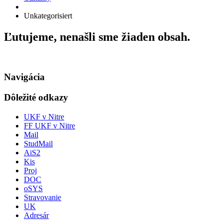
Unkategorisiert
Ľutujeme, nenašli sme žiaden obsah.
Navigácia
Dôležité odkazy
UKF v Nitre
FF UKF v Nitre
Mail
StudMail
AiS2
Kis
Proj
DOC
oSYS
Stravovanie
UK
Adresár