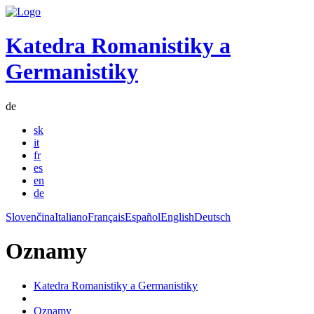
Katedra Romanistiky a
Germanistiky
de
sk
it
fr
es
en
de
Slovenčina
Italiano
Français
Español
English
Deutsch
Oznamy
Katedra Romanistiky a Germanistiky
Oznamy