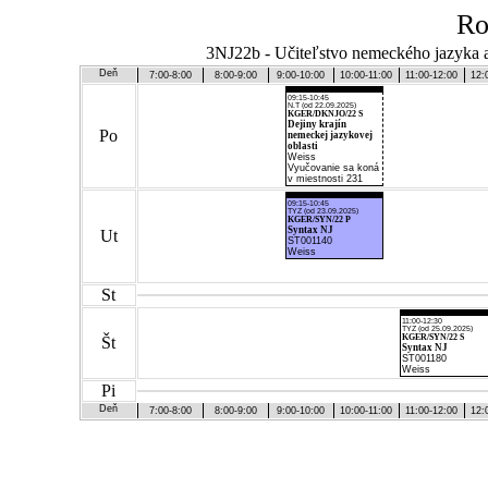
Ro
3NJ22b - Učiteľstvo nemeckého jazyka a 
Deň
7:00-8:00
8:00-9:00
9:00-10:00
10:00-11:00
11:00-12:00
12:
09:15-10:45
N.T (od 22.09.2025)
KGER/DKNJO/22 S
Dejiny krajín
Po
nemeckej jazykovej
oblasti
Weiss
Vyučovanie sa koná
v miestnosti 231
09:15-10:45
TYZ (od 23.09.2025)
KGER/SYN/22 P
Syntax NJ
Ut
ST001140
Weiss
St
11:00-12:30
TYZ (od 25.09.2025)
KGER/SYN/22 S
Št
Syntax NJ
ST001180
Weiss
Pi
Deň
7:00-8:00
8:00-9:00
9:00-10:00
10:00-11:00
11:00-12:00
12: