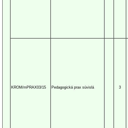
KROM/mPRAX03/15
Pedagogická prax súvislá
3