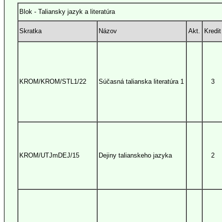
Blok - Taliansky jazyk a literatúra
Skratka
Názov
Akt.
Kredit
KROM/KROM/STL1/22
Súčasná talianska literatúra 1
3
KROM/UTJmDEJ/15
Dejiny talianskeho jazyka
2