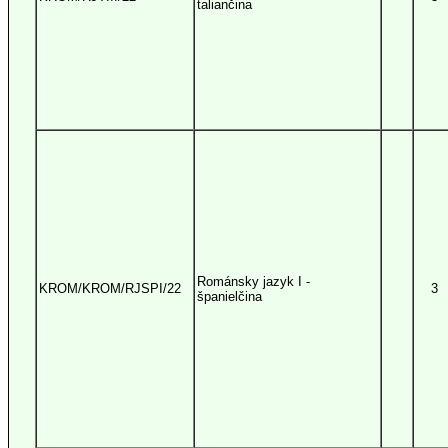
taliančina
Románsky jazyk I -
KROM/KROM/RJSPI/22
3
španielčina