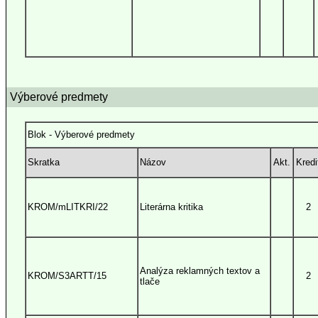
Výberové predmety
Blok - Výberové predmety
Skratka
Názov
Akt.
Kredi
KROM/mLITKRI/22
Literárna kritika
2
Analýza reklamných textov a
KROM/S3ARTT/15
2
tlače