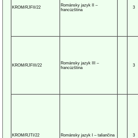
Románsky jazyk II –
KROM/RJFII/22
3
francúzština
Románsky jazyk III –
KROM/RJFIII/22
3
francúzština
KROM/RJTI/22
Románsky jazyk I – taliančina
3