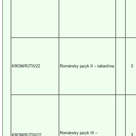
KROM/RJTII/22
Románsky jazyk II – taliančina
3
Románsky jazyk III –
KROM/RJTIII/22
3