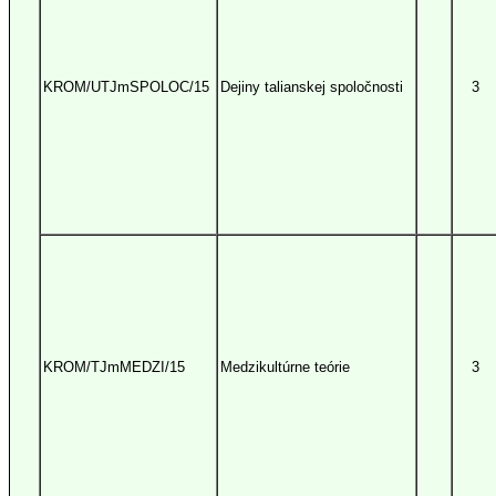
KROM/UTJmSPOLOC/15
Dejiny talianskej spoločnosti
3
KROM/TJmMEDZI/15
Medzikultúrne teórie
3