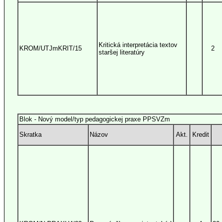
Kritická interpretácia textov
KROM/UTJmKRIT/15
2
staršej literatúry
Blok - Nový model/typ pedagogickej praxe PPSVZm
Skratka
Názov
Akt.
Kredit