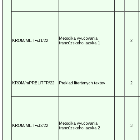
Metodika vyučovania
KROM/METFrJ1/22
2
francúzskeho jazyka 1
KROM/mPRELITFR/22
Preklad literárnych textov
2
Metodika vyučovania
KROM/METFrJ2/22
3
francúzskeho jazyka 2