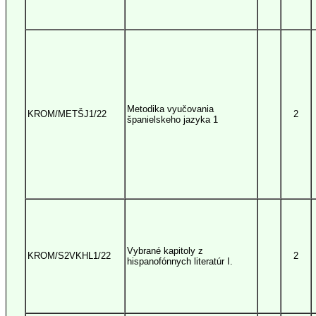
Metodika vyučovania
KROM/METŠJ1/22
2
španielskeho jazyka 1
Vybrané kapitoly z
KROM/S2VKHL1/22
2
hispanofónnych literatúr I.