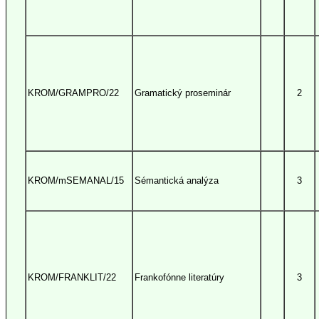
KROM/GRAMPRO/22
Gramatický proseminár
2
KROM/mSEMANAL/15
Sémantická analýza
3
KROM/FRANKLIT/22
Frankofónne literatúry
3