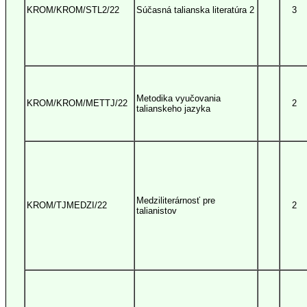
KROM/KROM/STL2/22
Súčasná talianska literatúra 2
3
Metodika vyučovania
KROM/KROM/METTJ/22
2
talianskeho jazyka
Medziliterárnosť pre
KROM/TJMEDZI/22
2
talianistov