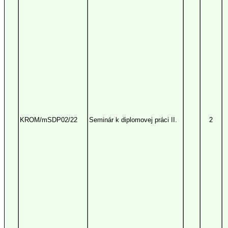
KROM/mSDP02/22
Seminár k diplomovej práci II.
2