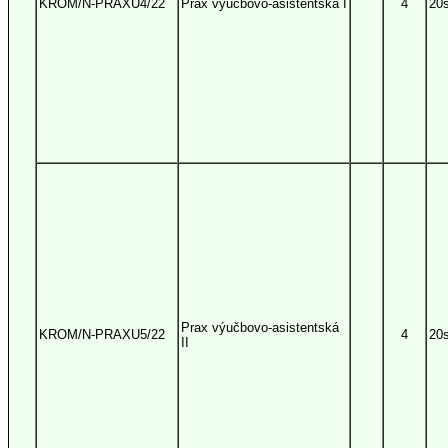
KROM/N-PRAXU4/22
Prax výučbovo-asistentská I
4
20
Prax výučbovo-asistentská
KROM/N-PRAXU5/22
4
20
II