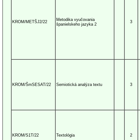
Metodika vyučovania
KROM/METŠJ2/22
3
španielskeho jazyka 2
KROM/ŠmSESAT/22
Semiotická analýza textu
3
KROM/S1T/22
Textológia
2