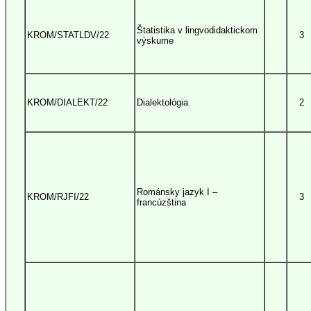
Štatistika v lingvodidaktickom
KROM/STATLDV/22
3
výskume
KROM/DIALEKT/22
Dialektológia
2
Románsky jazyk I –
KROM/RJFI/22
3
francúzština