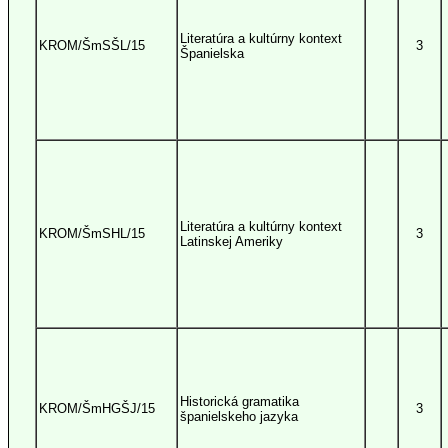
Literatúra a kultúrny kontext
KROM/ŠmSŠL/15
3
Španielska
Literatúra a kultúrny kontext
KROM/ŠmSHL/15
3
Latinskej Ameriky
Historická gramatika
KROM/ŠmHGŠJ/15
3
španielskeho jazyka