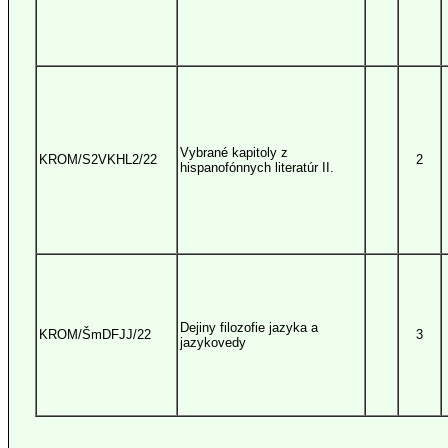
Vybrané kapitoly z
KROM/S2VKHL2/22
2
hispanofónnych literatúr II.
Dejiny filozofie jazyka a
KROM/ŠmDFJJ/22
3
jazykovedy