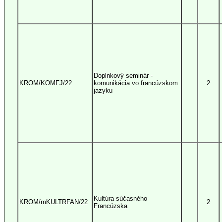
Doplnkový seminár -
KROM/KOMFJ/22
komunikácia vo francúzskom
2
jazyku
Kultúra súčasného
KROM/mKULTRFAN/22
2
Francúzska