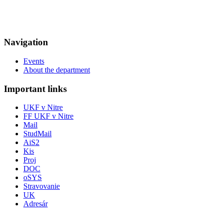
Navigation
Events
About the department
Important links
UKF v Nitre
FF UKF v Nitre
Mail
StudMail
AiS2
Kis
Proj
DOC
oSYS
Stravovanie
UK
Adresár