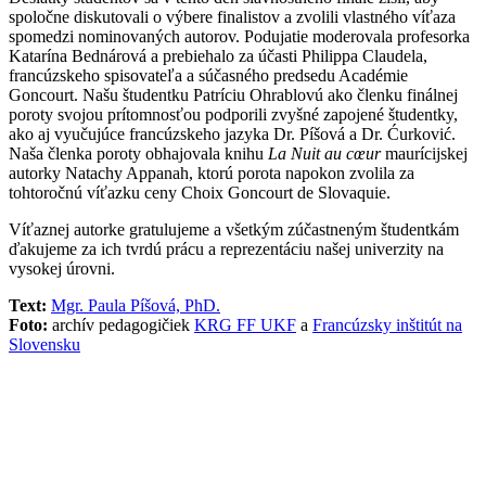
spoločne diskutovali o výbere finalistov a zvolili vlastného víťaza
spomedzi nominovaných autorov. Podujatie moderovala profesorka
Katarína Bednárová a prebiehalo za účasti Philippa Claudela,
francúzskeho spisovateľa a súčasného predsedu Académie
Goncourt. Našu študentku Patríciu Ohrablovú ako členku finálnej
poroty svojou prítomnosťou podporili zvyšné zapojené študentky,
ako aj vyučujúce francúzskeho jazyka Dr. Píšová a Dr. Ćurković.
Naša členka poroty obhajovala knihu
La Nuit au cœur
maurícijskej
autorky Natachy Appanah, ktorú porota napokon zvolila za
tohtoročnú víťazku ceny Choix Goncourt de Slovaquie.
Víťaznej autorke gratulujeme a všetkým zúčastneným študentkám
ďakujeme za ich tvrdú prácu a reprezentáciu našej univerzity na
vysokej úrovni.
Text:
Mgr. Paula Píšová, PhD.
Foto:
archív pedagogičiek
KRG FF UKF
a
Francúzsky inštitút na
Slovensku