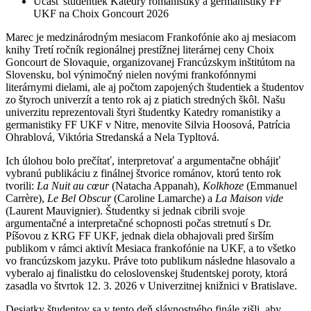
Účasť študentiek Katedry romanistiky a germanistiky FF
UKF na Choix Goncourt 2026
Marec je medzinárodným mesiacom Frankofónie ako aj mesiacom
knihy Tretí ročník regionálnej prestížnej literárnej ceny Choix
Goncourt de Slovaquie, organizovanej Francúzskym inštitútom na
Slovensku, bol výnimočný nielen novými frankofónnymi
literárnymi dielami, ale aj počtom zapojených študentiek a študentov
zo štyroch univerzít a tento rok aj z piatich stredných škôl. Našu
univerzitu reprezentovali štyri študentky Katedry romanistiky a
germanistiky FF UKF v Nitre, menovite Silvia Hoosová, Patrícia
Ohrablová, Viktória Stredanská a Nela Typltová.
Ich úlohou bolo prečítať, interpretovať a argumentačne obhájiť
vybranú publikáciu z finálnej štvorice románov, ktorú tento rok
tvorili:
La Nuit au cœur
(Natacha Appanah),
Kolkhoze
(Emmanuel
Carrère),
Le Bel Obscur
(Caroline Lamarche) a
La Maison vide
(Laurent Mauvignier). Študentky si jednak cibrili svoje
argumentačné a interpretačné schopnosti počas stretnutí s Dr.
Píšovou z KRG FF UKF, jednak diela obhajovali pred širším
publikom v rámci aktivít Mesiaca frankofónie na UKF, a to všetko
vo francúzskom jazyku. Práve toto publikum následne hlasovalo a
vyberalo aj finalistku do celoslovenskej študentskej poroty, ktorá
zasadla vo štvrtok 12. 3. 2026 v Univerzitnej knižnici v Bratislave.
Desiatky študentov sa v tento deň slávnostného finále zišli, aby